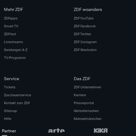
Mehr ZDF
ZDF woanders
ZDFapps
ZDF YouTube
Smart TV
ZDF Facebook
ZDFtext
ZDF Twitter
Livestreams
ZDF Instagram
Sendungen A-Z
ZDF Mastodon
TV-Programm
Service
Das ZDF
Tickets
ZDF Unternehmen
Zuschauerservice
Karriere
Kontakt zum ZDF
Presseportal
Sitemap
Werbefernsehen
Hilfe
Mainzelmännchen
Partner